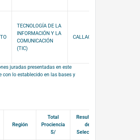
TECNOLOGÍA DE LA
INFORMACIÓN Y LA
NTO
CALLAO
52,280.00
COMUNICACIÓN
(TIC)
iones juradas presentadas en este
 con lo establecido en las bases y
Total
Resultado
Región
Prociencia
de
S/
Selección