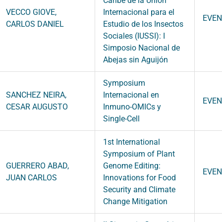
Caribe de la Unión
VECCO GIOVE,
Internacional para el
EVE
CARLOS DANIEL
Estudio de los Insectos
Sociales (IUSSI): I
Simposio Nacional de
Abejas sin Aguijón
Symposium
SANCHEZ NEIRA,
Internacional en
EVE
CESAR AUGUSTO
Inmuno-OMICs y
Single-Cell
1st International
Symposium of Plant
GUERRERO ABAD,
Genome Editing:
EVE
JUAN CARLOS
Innovations for Food
Security and Climate
Change Mitigation