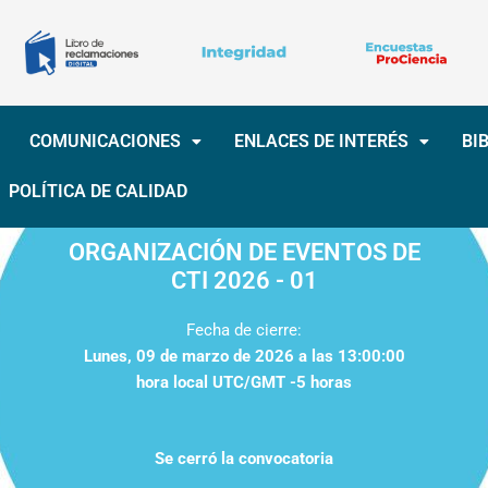
COMUNICACIONES
ENLACES DE INTERÉS
BI
POLÍTICA DE CALIDAD
ORGANIZACIÓN DE EVENTOS DE
CTI 2026 - 01
Fecha de cierre:
Lunes, 09 de marzo de 2026
a las 13:00:00
hora local UTC/GMT -5 horas
Se cerró la convocatoria