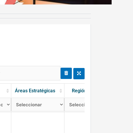
Total Procienc
Áreas Estratégicas
Región