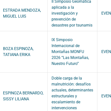
II Simposio Geomática
aplicada a la
ESTRADA MENDOZA,
investigación y
EVE
MIGUEL LUIS
prevención de
desastres por tsunamis
IX Simposio
Internacional de
BOZA ESPINOZA,
Montañas MONFU
EVE
TATIANA ERIKA
2026 “Las Montañas,
Nuestro Futuro”
Doble carga de la
malnutrición: desafíos
actuales, determinantes
ESPINOZA BERNARDO,
estructurales y
EVE
SISSY LILIANA
escalamiento de
intervenciones