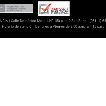
ENCIA
|
Calle Doménico Morelli N° 150 piso 9 San Borja | (051- 1) 6
Horario de atención: De lunes a Viernes de 8:00 a.m. a 4:15 p.m.