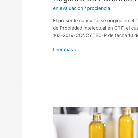
en evaluacion
/
prociencia
El presente concurso se origina en el 
de Propiedad Intelectual en CTI”, el c
163-2019-CONCYTEC-P de fecha 10 de
Leer más »
Proyectos
de
I+D+i
con