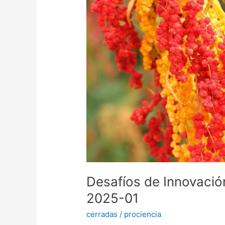
para
el
Desarrollo
Regional
2025-
01
Desafíos de Innovación
2025-01
cerradas
/
prociencia