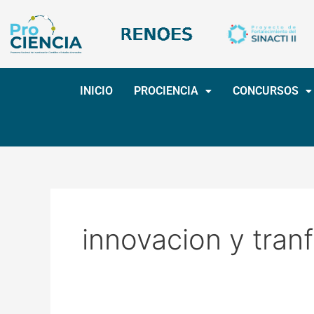
Ir
Paginación
al
de
contenido
entradas
INICIO
PROCIENCIA
CONCURSOS
innovacion y tran