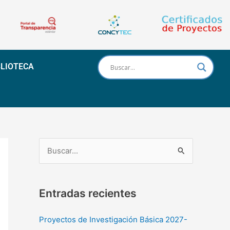
BLIOTECA
B
u
s
Entradas recientes
c
a
Proyectos de Investigación Básica 2027-
r