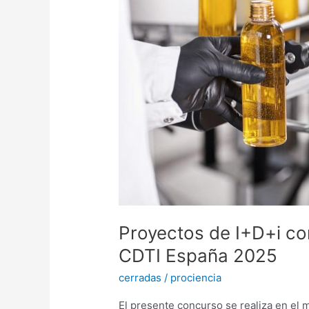
participación
internacional
CDTI
España
2025
Proyectos de I+D+i con
CDTI España 2025
cerradas
/
prociencia
El presente concurso se realiza en el 