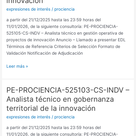
innovación
–
expresiones de interés
/
prociencia
Analista
técnico
a partir del 21/12/2025 hasta las 23:59 horas del
en
11/01/2026, de la siguiente consultoría: PE-PROCIENCIA-
gestión
525105-CS-INDV – Analista técnico en gestión operativa de
operativa
proyectos de innovación Anuncio – Llamado a presentar EDL
de
Términos de Referencia Criterios de Selección Formato de
proyectos
Validación Notificación de Adjudicación
de
innovación
Leer más »
PE-PROCIENCIA-525103-CS-INDV –
PE-
PROCIENCIA-
Analista técnico en gobernanza
525103-
territorial de la innovación
CS-
INDV
expresiones de interés
/
prociencia
–
a partir del 21/12/2025 hasta las 23:59 horas del
Analista
11/01/2026, de la siguiente consultoría: PE-PROCIENCIA-
técnico