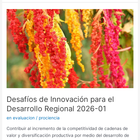
Desafíos
de
Innovación
para
el
Desarrollo
Regional
2026-
01
Desafíos de Innovación para el
Desarrollo Regional 2026-01
en evaluacion
/
prociencia
Contribuir al incremento de la competitividad de cadenas de
valor y diversificación productiva por medio del desarrollo de