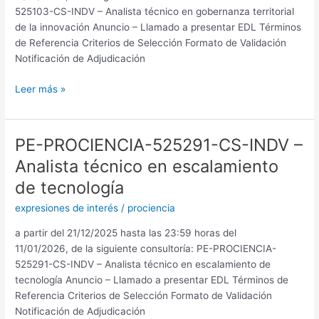
525103-CS-INDV – Analista técnico en gobernanza territorial
en
de la innovación Anuncio – Llamado a presentar EDL Términos
gobernanza
de Referencia Criterios de Selección Formato de Validación
territorial
Notificación de Adjudicación
de
la
Leer más »
innovación
PE-PROCIENCIA-525291-CS-INDV –
PE-
PROCIENCIA-
Analista técnico en escalamiento
525291-
de tecnología
CS-
INDV
expresiones de interés
/
prociencia
–
a partir del 21/12/2025 hasta las 23:59 horas del
Analista
11/01/2026, de la siguiente consultoría: PE-PROCIENCIA-
técnico
525291-CS-INDV – Analista técnico en escalamiento de
en
tecnología Anuncio – Llamado a presentar EDL Términos de
escalamiento
Referencia Criterios de Selección Formato de Validación
de
Notificación de Adjudicación
tecnología