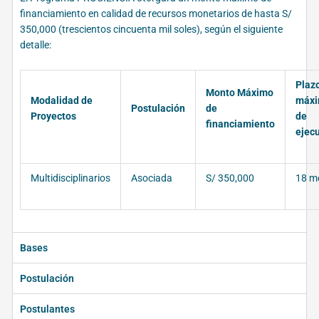
financiamiento en calidad de recursos monetarios de hasta S/
350,000 (trescientos cincuenta mil soles), según el siguiente
detalle:
Plaz
Monto Máximo
Modalidad de
máx
Postulación
de
Proyectos
de
financiamiento
ejec
Multidisciplinarios
Asociada
S/ 350,000
18 m
Bases
Postulación
Postulantes